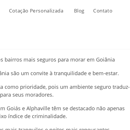
Cotação Personalizada
Blog
Contato
Alte
pesq
do
nia são um convite à tranquilidade e bem-estar.
site
ta como prioridade, pois um ambiente seguro traduz-
para seus moradores.
im Goiás e Alphaville têm se destacado não apenas
xo índice de criminalidade.
s mais tranquilos e noites mais repousantes,