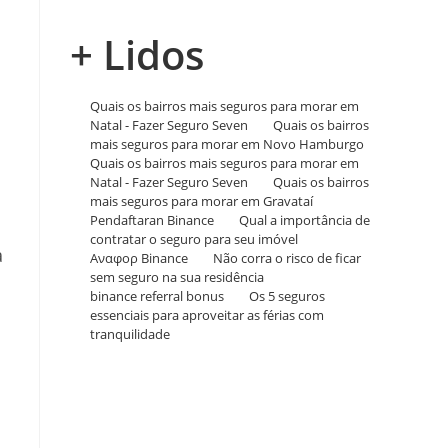
+ Lidos
Quais os bairros mais seguros para morar em
Natal - Fazer Seguro Seven
em
Quais os bairros
mais seguros para morar em Novo Hamburgo
Quais os bairros mais seguros para morar em
Natal - Fazer Seguro Seven
em
Quais os bairros
mais seguros para morar em Gravataí
Pendaftaran Binance
em
Qual a importância de
contratar o seguro para seu imóvel
a
Αναφορ Binance
em
Não corra o risco de ficar
sem seguro na sua residência
binance referral bonus
em
Os 5 seguros
essenciais para aproveitar as férias com
tranquilidade