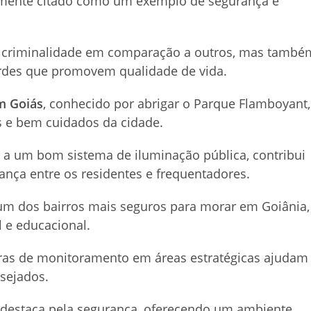
mente citado como um exemplo de segurança e
de criminalidade em comparação a outros, mas també
erdes que promovem qualidade de vida.
m Goiás
, conhecido por abrigar o Parque Flamboyant,
 e bem cuidados da cidade.
o a um bom sistema de iluminação pública, contribui
ança entre os residentes e frequentadores.
 dos bairros mais seguros para morar em Goiânia,
 e educacional.
eras de monitoramento em áreas estratégicas ajudam
esejados.
e destaca pela segurança, oferecendo um ambiente