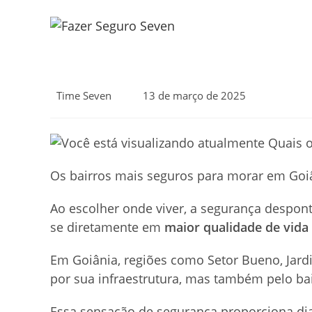
Ir
para
o
conteúdo
Autor
Post
Time Seven
13 de março de 2025
do
publicado:
post:
Os bairros mais seguros para morar em Goiâ
Ao escolher onde viver, a segurança despon
se diretamente em
maior qualidade
de vida
Em Goiânia, regiões como Setor Bueno, Jard
por sua infraestrutura, mas também pelo bai
Essa sensação de segurança proporciona dia