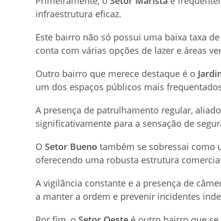
Primeiramente, o
Setor Marista
é frequente
infraestrutura eficaz.
Este bairro não só possui uma baixa taxa 
conta com várias opções de lazer e áreas v
Outro bairro que merece destaque é o
Jardi
um dos espaços públicos mais frequentados
A presença de patrulhamento regular, aliad
significativamente para a sensação de segur
O
Setor Bueno
também se sobressai como um
oferecendo uma robusta estrutura comercial
A vigilância constante e a presença de câm
a manter a ordem e prevenir incidentes ind
Por fim, o
Setor Oeste
é outro bairro que s