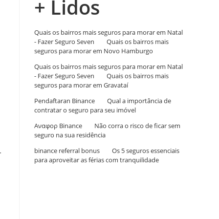
+ Lidos
Quais os bairros mais seguros para morar em Natal
- Fazer Seguro Seven
em
Quais os bairros mais
seguros para morar em Novo Hamburgo
Quais os bairros mais seguros para morar em Natal
- Fazer Seguro Seven
em
Quais os bairros mais
seguros para morar em Gravataí
Pendaftaran Binance
em
Qual a importância de
contratar o seguro para seu imóvel
Αναφορ Binance
em
Não corra o risco de ficar sem
seguro na sua residência
binance referral bonus
em
Os 5 seguros essenciais
r
para aproveitar as férias com tranquilidade