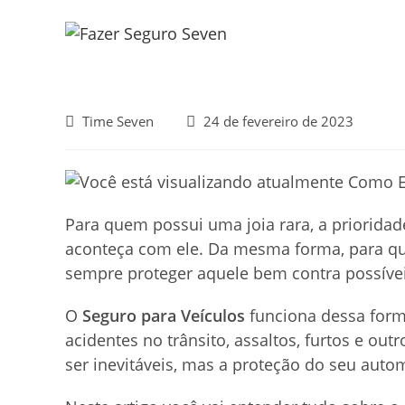
Ir
para
o
conteúdo
Autor
Post
Time Seven
24 de fevereiro de 2023
do
publicado:
post:
Para quem possui uma joia rara, a priorida
aconteça com ele. Da mesma forma, para qu
sempre proteger aquele bem contra possíve
O
Seguro para Veículos
funciona dessa forma
acidentes no trânsito, assaltos, furtos e o
ser inevitáveis, mas a proteção do seu autom