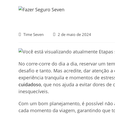
Ir
para
o
conteúdo
Autor
Post
Time Seven
2 de maio de 2024
do
publicado:
post:
No corre-corre do dia a dia, reservar um t
desafio e tanto. Mas acredite, dar atenção 
experiência tranquila e momentos de estre
cuidadoso
, que nos ajuda a evitar dores de 
inesquecíveis.
Com um bom planejamento, é possível não
cada momento da viagem, garantindo que tod