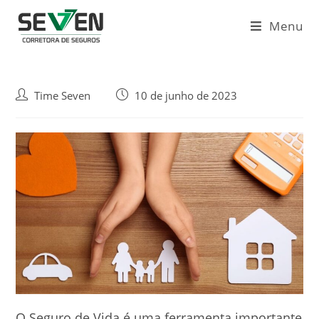
Ir
para
Menu
o
conteúdo
Autor
Post
Time Seven
10 de junho de 2023
do
publicado:
post:
O Seguro de Vida é uma ferramenta importante