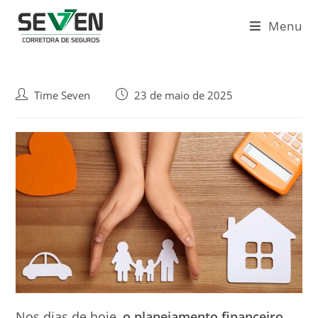
Ir
para
Menu
o
conteúdo
Autor
Post
Time Seven
23 de maio de 2025
do
publicado:
post:
Nos dias de hoje,
o planejamento financeiro