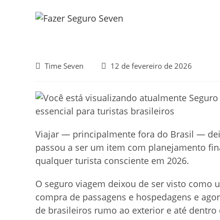
Ir
para
o
conteúdo
Autor
Post
Time Seven
12 de fevereiro de 2026
do
publicado:
post:
Viajar — principalmente fora do Brasil — d
passou a ser um item com planejamento fina
qualquer turista consciente em 2026.
O seguro viagem deixou de ser visto como 
compra de passagens e hospedagens e agor
de brasileiros rumo ao exterior e até dentr