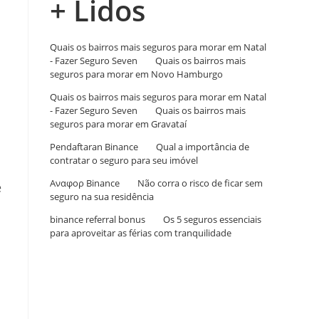
+ Lidos
Quais os bairros mais seguros para morar em Natal
- Fazer Seguro Seven
em
Quais os bairros mais
seguros para morar em Novo Hamburgo
Quais os bairros mais seguros para morar em Natal
- Fazer Seguro Seven
em
Quais os bairros mais
seguros para morar em Gravataí
Pendaftaran Binance
em
Qual a importância de
contratar o seguro para seu imóvel
Αναφορ Binance
em
Não corra o risco de ficar sem
e
seguro na sua residência
binance referral bonus
em
Os 5 seguros essenciais
para aproveitar as férias com tranquilidade