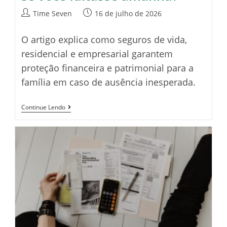
Autor
Post
Time Seven
16 de julho de 2026
do
publicado:
post:
O artigo explica como seguros de vida,
residencial e empresarial garantem
proteção financeira e patrimonial para a
família em caso de ausência inesperada.
Quanto
Continue Lendo
Sua
Família
Receberia
Se
Você
Faltasse
Amanhã?