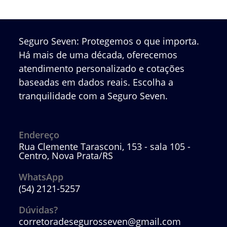
Planejamento
Financeiro
A
Dois
Seguro Seven: Protegemos o que importa.
Há mais de uma década, oferecemos
atendimento personalizado e cotações
baseadas em dados reais. Escolha a
tranquilidade com a Seguro Seven.
Endereço
Rua Clemente Tarasconi, 153 - sala 105 -
Centro, Nova Prata/RS
WhatsApp
(54) 2121-5257
Abre
em
Dúvidas?
seu
corretoradesegurosseven@gmail.com
Abre