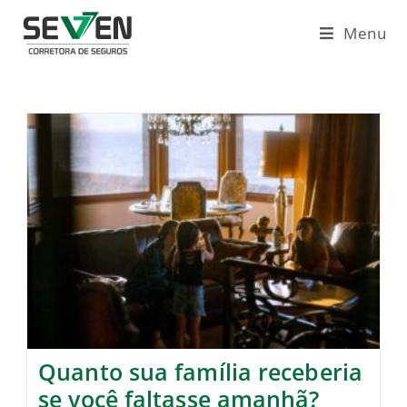
Ir
para
Menu
o
conteúdo
Quanto sua família receberia
se você faltasse amanhã?