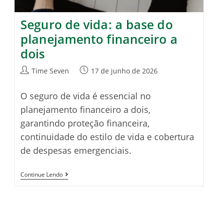
Seguro de vida: a base do
planejamento financeiro a
dois
Autor
Post
Time Seven
17 de junho de 2026
do
publicado:
post:
O seguro de vida é essencial no
planejamento financeiro a dois,
garantindo proteção financeira,
continuidade do estilo de vida e cobertura
de despesas emergenciais.
Seguro
Continue Lendo
De
Vida:
A
Base
Do