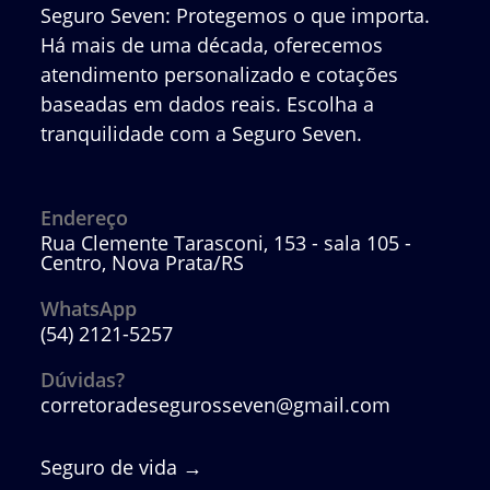
Seguro Seven: Protegemos o que importa.
Há mais de uma década, oferecemos
atendimento personalizado e cotações
baseadas em dados reais. Escolha a
tranquilidade com a Seguro Seven.
Endereço
Rua Clemente Tarasconi, 153 - sala 105 -
Centro, Nova Prata/RS
WhatsApp
(54) 2121-5257
Abre
em
Dúvidas?
seu
corretoradesegurosseven@gmail.com
Abre
aplicativo
em
seu
aplicativo
Seguro de vida
→