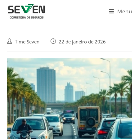
Ir
para
Menu
o
conteúdo
Autor
Post
Time Seven
22 de janeiro de 2026
do
publicado:
post: