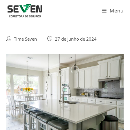
Ir
para
Menu
o
conteúdo
Autor
Post
Time Seven
27 de junho de 2024
do
publicado:
post: