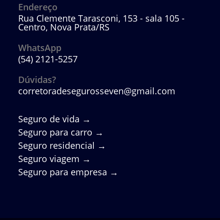
Endereço
Rua Clemente Tarasconi, 153 - sala 105 -
Centro, Nova Prata/RS
WhatsApp
(54) 2121-5257
Abre
em
Dúvidas?
seu
corretoradesegurosseven@gmail.com
Abre
aplicativo
em
seu
aplicativo
Seguro de vida
→
Seguro para carro →
Seguro residencial →
Seguro viagem
→
Seguro para empresa
→